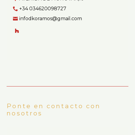
+34 034620098727
infodkoramos@gmail.com
D'koramos
Sobre mi
Servicios
Ponte en contacto con
Contacto
nosotros
Lo que hacemos